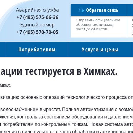
Аварийная служба
Обратная связь
+7 (495) 575-06-36
Отправить официальное
Единый номер
обращение, письмо,
пакет документов.
+7 (495) 570-70-05
Потребителям
Услуги и цены
ации тестируется в Химках.
мках.
изацию основных операций технологического процесса от
за водоснабжением вырастет. Полная автоматизация с возм
бжения, контроль за состоянием оборудования и давление
 потребителям по контрольным точкам. Новая система авт
авления в виде пультов, средств обработки и архивирова