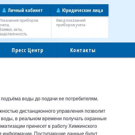
Личный кабинет
Юридические лица
Показания приборов
Ввод показаний
учета,
приборов учета
Заявки, акты,
задолженность
Пресс Центр
Контакты
 подъёма воды до подачи ее потребителям.
ожностью дистанционного управления позволит
м воды, в реальном времени получать охранные
оматизации принесет в работу Химкинского
ния информации. Поступающие данные будут