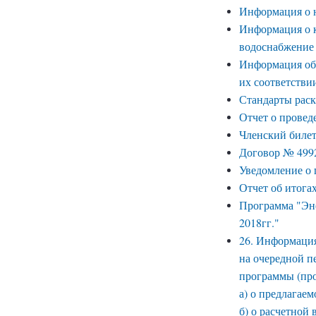
Информация о н
Информация о к
водоснабжение 
Информация об 
их соответстви
Стандарты рас
Отчет о провед
Членский биле
Договор № 499
Уведомление о 
Отчет об итога
Программа "Эн
2018гг."
26. Информация
на очередной п
программы (про
а) о предлагае
б) о расчетной 