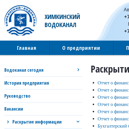
Ав
ХИМКИНСКИЙ
+7
ВОДОКАНАЛ
+7
Главная
О предприятии
Раскрыт
Водоканал сегодня
Отчет о финансо
История предприятия
Отчет о финансо
Руководство
Отчет о финансо
Отчет о финансо
Вакансии
Отчет о финансо
Отчет о финанс
Раскрытие информации
Бухгалтерский б