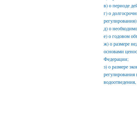
в) о периоде де
г) о долгосроч
регулирования)
д) о необходим
е) о годовом о
ж) о размере н
основами ценоо
Федерации;
з) о размере э
регулирования 
водоотведения,