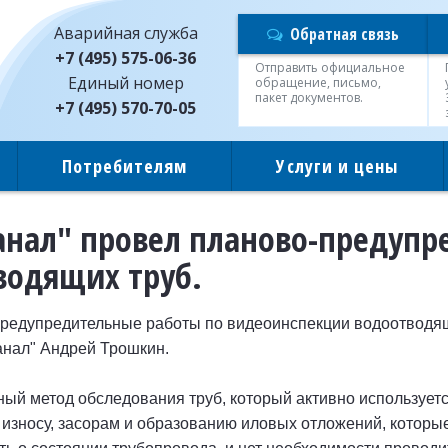
Аварийная служба
Обратная связь
+7 (495) 575-06-36
Отправить официальное
Единый номер
обращение, письмо,
пакет документов.
+7 (495) 570-70-05
Потребителям
Услуги и цены
нал" провел планово-предупр
водящих труб.
редупредительные работы по видеоинспекции водоотводящ
анал" Андрей Трошкин.
ый метод обследования труб, который активно использует
 износу, засорам и образованию иловых отложений, которы