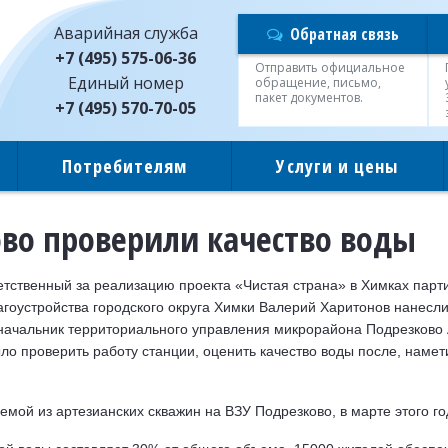
Аварийная служба
Обратная связь
+7 (495) 575-06-36
Отправить официальное
Единый номер
обращение, письмо,
пакет документов.
+7 (495) 570-70-05
Потребителям
Услуги и цены
во проверили качество воды
етственный за реализацию проекта «Чистая страна» в Химках парт
гоустройства городского округа Химки Валерий Харитонов нанесли
ачальник территориального управления микрорайона Подрезково 
ло проверить работу станции, оценить качество воды после, наме
мой из артезианских скважин на ВЗУ Подрезково, в марте этого го