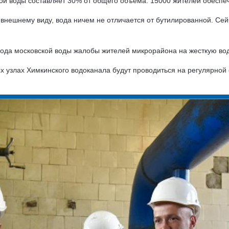
й воды составляет 30% от общего объема. 15000 жителей обеспеч
внешнему виду, вода ничем не отличается от бутилированной. Сейч
вода московской воды жалобы жителей микрорайона на жесткую вод
х узлах Химкинского водоканала будут проводиться на регулярной 